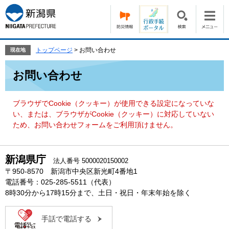
ペ
メ
ー
ニ
ジ
ュ
の
ー
先
を
トップページ
>
お問い合わせ
現在地
頭
飛
本
で
ば
お問い合わせ
文
す。
し
て
本
ブラウザでCookie（クッキー）が使用できる設定になっていな
文
い、または、ブラウザがCookie（クッキー）に対応していない
へ
ため、お問い合わせフォームをご利用頂けません。
新潟県庁
法人番号 5000020150002
〒950-8570 新潟市中央区新光町4番地1
電話番号：025-285-5511（代表）
8時30分から17時15分まで、土日・祝日・年末年始を除く
手話で電話する