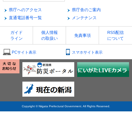
県庁へのアクセス
県庁舎のご案内
直通電話番号一覧
メンテナンス
ガイド
個人情報
RSS配信
免責事項
ライン
の取扱い
について
PCサイト表示
スマホサイト表示
Copyright © Niigata Prefectural Government. All Rights Reserved.