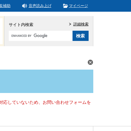
覧補助
音声読み上げ
マイページ
詳細検索
サイト内検索
Google
カ
ス
タ
ム
検
索
）に対応していないため、お問い合わせフォームを