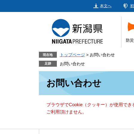
ペ
メ
本文へ
初
ー
ニ
ジ
ュ
の
ー
先
を
頭
飛
防災
で
ば
す。
し
トップページ
>
お問い合わせ
現在地
て
お問い合わせ
本
本
文
お問い合わせ
文
へ
ブラウザでCookie（クッキー）が使用で
ご利用頂けません。