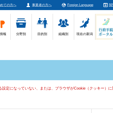
めての方へ
事業者の方へ
Foreign Language
閲
情報
分野別
目的別
組織別
現在の新潟
きる設定になっていない、または、ブラウザがCookie（クッキー