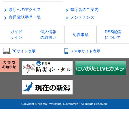
県庁へのアクセス
県庁舎のご案内
直通電話番号一覧
メンテナンス
ガイド
個人情報
RSS配信
免責事項
ライン
の取扱い
について
PCサイト表示
スマホサイト表示
Copyright © Niigata Prefectural Government. All Rights Reserved.