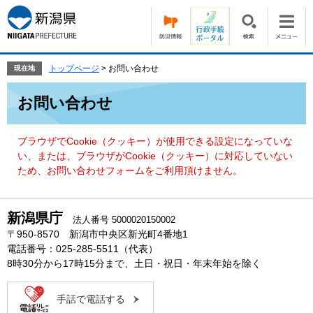
ペ
メ
ー
ニ
ジ
ュ
の
ー
先
を
トップページ
>
お問い合わせ
現在地
頭
飛
本
で
ば
お問い合わせ
文
す。
し
て
本
ブラウザでCookie（クッキー）が使用できる設定になっていな
文
い、または、ブラウザがCookie（クッキー）に対応していない
へ
ため、お問い合わせフォームをご利用頂けません。
新潟県庁
法人番号 5000020150002
〒950-8570 新潟市中央区新光町4番地1
電話番号：025-285-5511（代表）
8時30分から17時15分まで、土日・祝日・年末年始を除く
手話で電話する