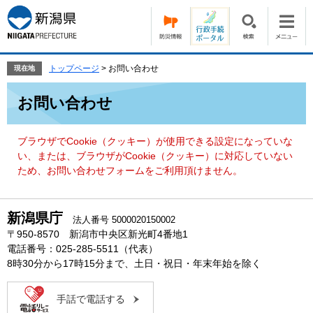
ペ
メ
ー
ニ
ジ
ュ
の
ー
先
を
トップページ
>
お問い合わせ
現在地
頭
飛
本
で
ば
お問い合わせ
文
す。
し
て
本
ブラウザでCookie（クッキー）が使用できる設定になっていな
文
い、または、ブラウザがCookie（クッキー）に対応していない
へ
ため、お問い合わせフォームをご利用頂けません。
新潟県庁
法人番号 5000020150002
〒950-8570 新潟市中央区新光町4番地1
電話番号：025-285-5511（代表）
8時30分から17時15分まで、土日・祝日・年末年始を除く
手話で電話する