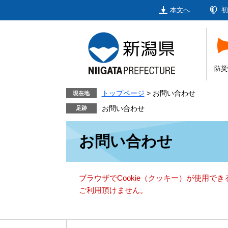
ペ
メ
本文へ
初
ー
ニ
ジ
ュ
の
ー
先
を
頭
飛
防災
で
ば
す。
し
トップページ
>
お問い合わせ
現在地
て
お問い合わせ
本
本
文
お問い合わせ
文
へ
ブラウザでCookie（クッキー）が使用で
ご利用頂けません。