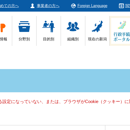
めての方へ
事業者の方へ
Foreign Language
閲
情報
分野別
目的別
組織別
現在の新潟
きる設定になっていない、または、ブラウザがCookie（クッキー