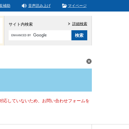
覧補助
音声読み上げ
マイページ
詳細検索
サイト内検索
Google
カ
ス
タ
ム
検
索
）に対応していないため、お問い合わせフォームを