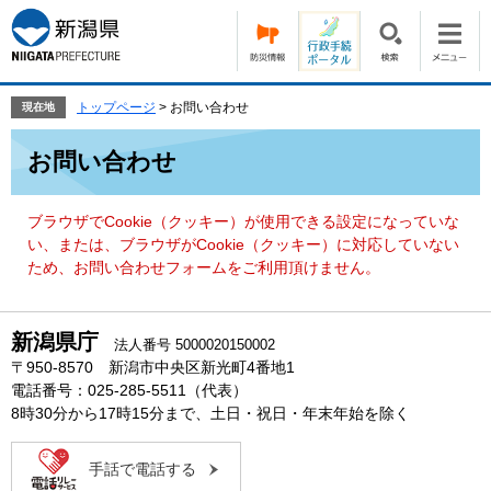
ペ
メ
ー
ニ
ジ
ュ
の
ー
先
を
トップページ
>
お問い合わせ
現在地
頭
飛
本
で
ば
お問い合わせ
文
す。
し
て
本
ブラウザでCookie（クッキー）が使用できる設定になっていな
文
い、または、ブラウザがCookie（クッキー）に対応していない
へ
ため、お問い合わせフォームをご利用頂けません。
新潟県庁
法人番号 5000020150002
〒950-8570 新潟市中央区新光町4番地1
電話番号：025-285-5511（代表）
8時30分から17時15分まで、土日・祝日・年末年始を除く
手話で電話する