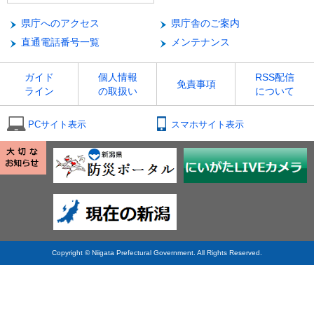
県庁へのアクセス
県庁舎のご案内
直通電話番号一覧
メンテナンス
ガイド
個人情報
RSS配信
免責事項
ライン
の取扱い
について
PCサイト表示
スマホサイト表示
Copyright © Niigata Prefectural Government. All Rights Reserved.