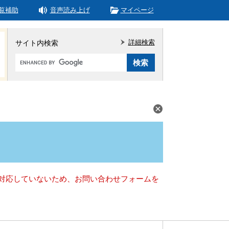
覧補助
音声読み上げ
マイページ
詳細検索
サイト内検索
Google
カ
ス
タ
ム
検
索
）に対応していないため、お問い合わせフォームを