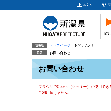
ペ
メ
本文へ
初
ー
ニ
ジ
ュ
の
ー
先
を
頭
飛
防災
で
ば
す。
し
トップページ
>
お問い合わせ
現在地
て
お問い合わせ
本
本
文
お問い合わせ
文
へ
ブラウザでCookie（クッキー）が使用で
ご利用頂けません。