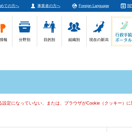
めての方へ
事業者の方へ
Foreign Language
閲
情報
分野別
目的別
組織別
現在の新潟
きる設定になっていない、または、ブラウザがCookie（クッキー