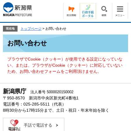
ペ
メ
ー
ニ
ジ
ュ
の
ー
先
を
トップページ
>
お問い合わせ
現在地
頭
飛
本
で
ば
お問い合わせ
文
す。
し
て
本
ブラウザでCookie（クッキー）が使用できる設定になっていな
文
い、または、ブラウザがCookie（クッキー）に対応していない
へ
ため、お問い合わせフォームをご利用頂けません。
新潟県庁
法人番号 5000020150002
〒950-8570 新潟市中央区新光町4番地1
電話番号：025-285-5511（代表）
8時30分から17時15分まで、土日・祝日・年末年始を除く
手話で電話する