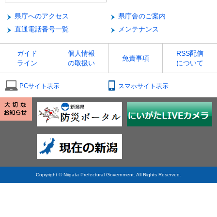
県庁へのアクセス
県庁舎のご案内
直通電話番号一覧
メンテナンス
ガイド
個人情報
RSS配信
免責事項
ライン
の取扱い
について
PCサイト表示
スマホサイト表示
Copyright © Niigata Prefectural Government. All Rights Reserved.