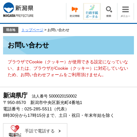
ペ
メ
ー
ニ
ジ
ュ
の
ー
先
を
トップページ
>
お問い合わせ
現在地
頭
飛
本
で
ば
お問い合わせ
文
す。
し
て
本
ブラウザでCookie（クッキー）が使用できる設定になっていな
文
い、または、ブラウザがCookie（クッキー）に対応していない
へ
ため、お問い合わせフォームをご利用頂けません。
新潟県庁
法人番号 5000020150002
〒950-8570 新潟市中央区新光町4番地1
電話番号：025-285-5511（代表）
8時30分から17時15分まで、土日・祝日・年末年始を除く
手話で電話する