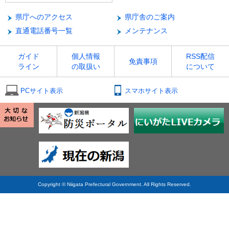
県庁へのアクセス
県庁舎のご案内
直通電話番号一覧
メンテナンス
ガイド
個人情報
RSS配信
免責事項
ライン
の取扱い
について
PCサイト表示
スマホサイト表示
Copyright © Niigata Prefectural Government. All Rights Reserved.