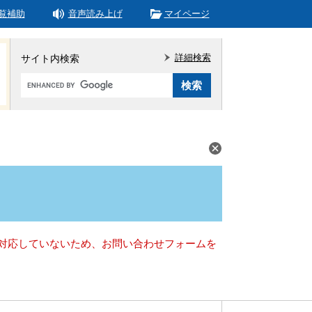
覧補助
音声読み上げ
マイページ
詳細検索
サイト内検索
Google
カ
ス
タ
ム
検
索
）に対応していないため、お問い合わせフォームを