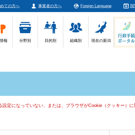
めての方へ
事業者の方へ
Foreign Language
閲
情報
分野別
目的別
組織別
現在の新潟
きる設定になっていない、または、ブラウザがCookie（クッキー