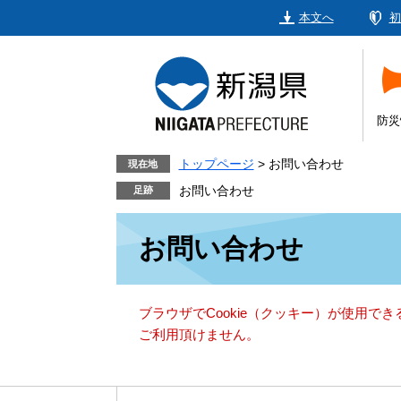
ペ
メ
本文へ
初
ー
ニ
ジ
ュ
の
ー
先
を
頭
飛
防災
で
ば
す。
し
トップページ
>
お問い合わせ
現在地
て
お問い合わせ
本
本
文
お問い合わせ
文
へ
ブラウザでCookie（クッキー）が使用で
ご利用頂けません。