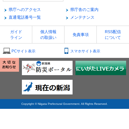
県庁へのアクセス
県庁舎のご案内
直通電話番号一覧
メンテナンス
ガイド
個人情報
RSS配信
免責事項
ライン
の取扱い
について
PCサイト表示
スマホサイト表示
Copyright © Niigata Prefectural Government. All Rights Reserved.