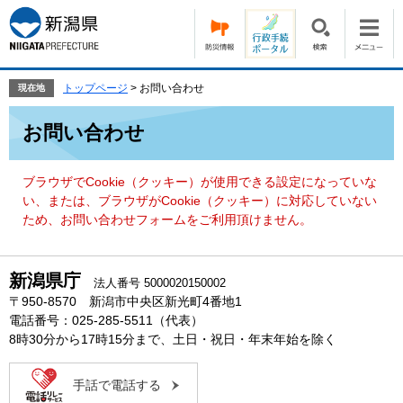
ペ
メ
ー
ニ
ジ
ュ
の
ー
先
を
トップページ
>
お問い合わせ
現在地
頭
飛
本
で
ば
お問い合わせ
文
す。
し
て
本
ブラウザでCookie（クッキー）が使用できる設定になっていな
文
い、または、ブラウザがCookie（クッキー）に対応していない
へ
ため、お問い合わせフォームをご利用頂けません。
新潟県庁
法人番号 5000020150002
〒950-8570 新潟市中央区新光町4番地1
電話番号：025-285-5511（代表）
8時30分から17時15分まで、土日・祝日・年末年始を除く
手話で電話する