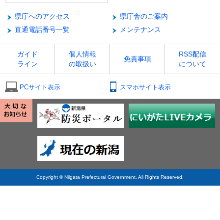
県庁へのアクセス
県庁舎のご案内
直通電話番号一覧
メンテナンス
ガイド
個人情報
RSS配信
免責事項
ライン
の取扱い
について
PCサイト表示
スマホサイト表示
Copyright © Niigata Prefectural Government. All Rights Reserved.