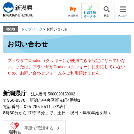
ペ
メ
ー
ニ
ジ
ュ
の
ー
先
を
トップページ
>
お問い合わせ
現在地
頭
飛
本
で
ば
お問い合わせ
文
す。
し
て
本
ブラウザでCookie（クッキー）が使用できる設定になっていな
文
い、または、ブラウザがCookie（クッキー）に対応していない
へ
ため、お問い合わせフォームをご利用頂けません。
新潟県庁
法人番号 5000020150002
〒950-8570 新潟市中央区新光町4番地1
電話番号：025-285-5511（代表）
8時30分から17時15分まで、土日・祝日・年末年始を除く
手話で電話する