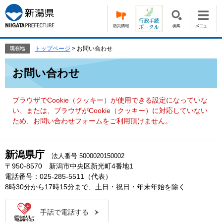
ペ
メ
ー
ニ
ジ
ュ
の
ー
先
を
トップページ
>
お問い合わせ
現在地
頭
飛
本
で
ば
お問い合わせ
文
す。
し
て
本
ブラウザでCookie（クッキー）が使用できる設定になっていな
文
い、または、ブラウザがCookie（クッキー）に対応していない
へ
ため、お問い合わせフォームをご利用頂けません。
新潟県庁
法人番号 5000020150002
〒950-8570 新潟市中央区新光町4番地1
電話番号：025-285-5511（代表）
8時30分から17時15分まで、土日・祝日・年末年始を除く
手話で電話する