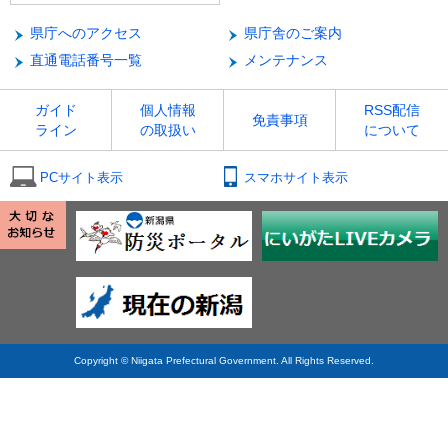
県庁へのアクセス
県庁舎のご案内
直通電話番号一覧
メンテナンス
ガイド
個人情報
RSS配信
免責事項
ライン
の取扱い
について
PCサイト表示
スマホサイト表示
Copyright © Niigata Prefectural Government. All Rights Reserved.