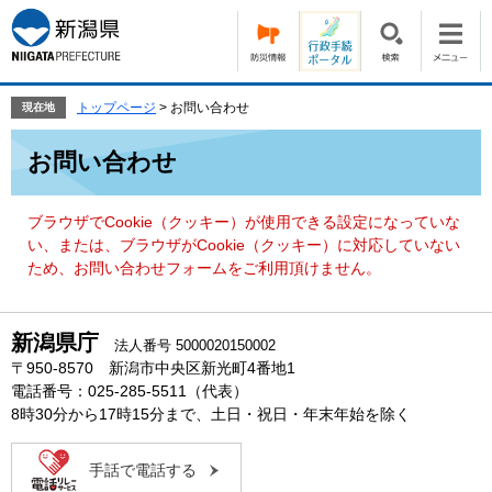
ペ
メ
ー
ニ
ジ
ュ
の
ー
先
を
トップページ
>
お問い合わせ
現在地
頭
飛
本
で
ば
お問い合わせ
文
す。
し
て
本
ブラウザでCookie（クッキー）が使用できる設定になっていな
文
い、または、ブラウザがCookie（クッキー）に対応していない
へ
ため、お問い合わせフォームをご利用頂けません。
新潟県庁
法人番号 5000020150002
〒950-8570 新潟市中央区新光町4番地1
電話番号：025-285-5511（代表）
8時30分から17時15分まで、土日・祝日・年末年始を除く
手話で電話する