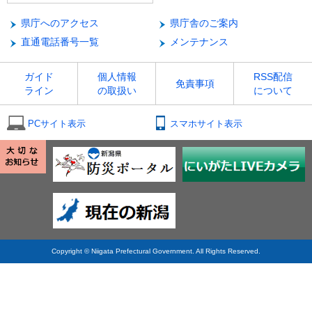
県庁へのアクセス
県庁舎のご案内
直通電話番号一覧
メンテナンス
ガイド
個人情報
RSS配信
免責事項
ライン
の取扱い
について
PCサイト表示
スマホサイト表示
Copyright © Niigata Prefectural Government. All Rights Reserved.