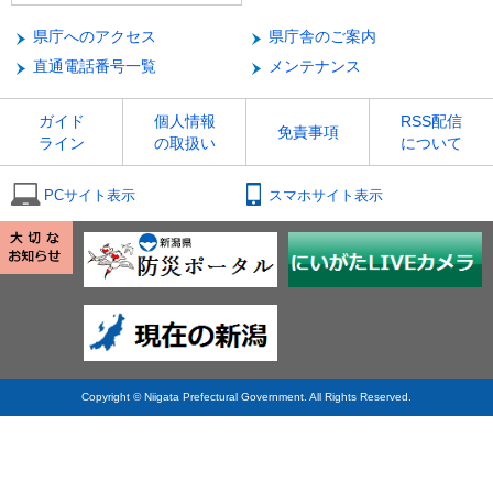
県庁へのアクセス
県庁舎のご案内
直通電話番号一覧
メンテナンス
ガイド
個人情報
RSS配信
免責事項
ライン
の取扱い
について
PCサイト表示
スマホサイト表示
Copyright © Niigata Prefectural Government. All Rights Reserved.