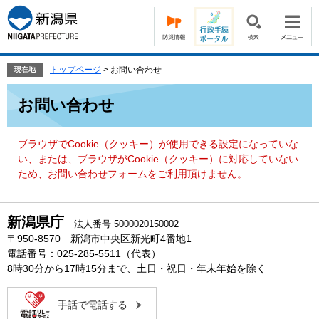
ペ
メ
ー
ニ
ジ
ュ
の
ー
先
を
トップページ
>
お問い合わせ
現在地
頭
飛
本
で
ば
お問い合わせ
文
す。
し
て
本
ブラウザでCookie（クッキー）が使用できる設定になっていな
文
い、または、ブラウザがCookie（クッキー）に対応していない
へ
ため、お問い合わせフォームをご利用頂けません。
新潟県庁
法人番号 5000020150002
〒950-8570 新潟市中央区新光町4番地1
電話番号：025-285-5511（代表）
8時30分から17時15分まで、土日・祝日・年末年始を除く
手話で電話する