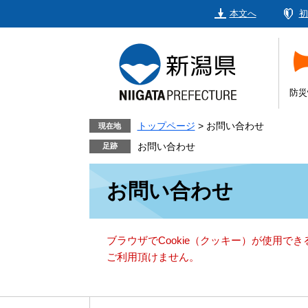
ペ
メ
本文へ
初
ー
ニ
ジ
ュ
の
ー
先
を
頭
飛
防災
で
ば
す。
し
トップページ
>
お問い合わせ
現在地
て
お問い合わせ
本
本
文
お問い合わせ
文
へ
ブラウザでCookie（クッキー）が使用で
ご利用頂けません。