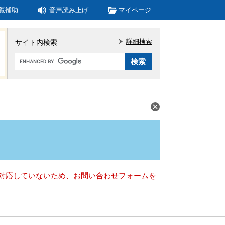
覧補助
音声読み上げ
マイページ
詳細検索
サイト内検索
Google
カ
ス
タ
ム
検
索
）に対応していないため、お問い合わせフォームを