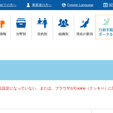
めての方へ
事業者の方へ
Foreign Language
閲
情報
分野別
目的別
組織別
現在の新潟
きる設定になっていない、または、ブラウザがCookie（クッキー