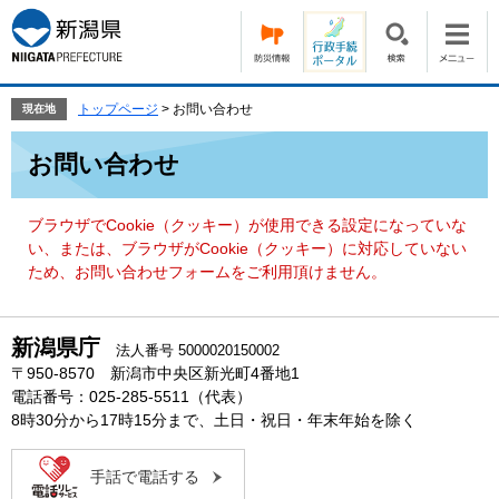
ペ
メ
ー
ニ
ジ
ュ
の
ー
先
を
トップページ
>
お問い合わせ
現在地
頭
飛
本
で
ば
お問い合わせ
文
す。
し
て
本
ブラウザでCookie（クッキー）が使用できる設定になっていな
文
い、または、ブラウザがCookie（クッキー）に対応していない
へ
ため、お問い合わせフォームをご利用頂けません。
新潟県庁
法人番号 5000020150002
〒950-8570 新潟市中央区新光町4番地1
電話番号：025-285-5511（代表）
8時30分から17時15分まで、土日・祝日・年末年始を除く
手話で電話する