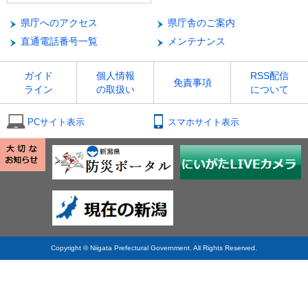
県庁へのアクセス
県庁舎のご案内
直通電話番号一覧
メンテナンス
ガイド
個人情報
RSS配信
免責事項
ライン
の取扱い
について
PCサイト表示
スマホサイト表示
Copyright © Niigata Prefectural Government. All Rights Reserved.