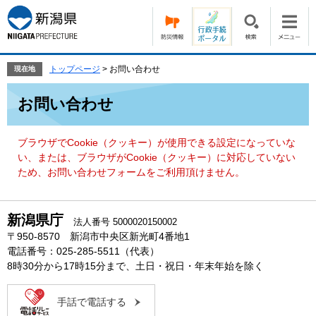
ペ
メ
ー
ニ
ジ
ュ
の
ー
先
を
トップページ
>
お問い合わせ
現在地
頭
飛
本
で
ば
お問い合わせ
文
す。
し
て
本
ブラウザでCookie（クッキー）が使用できる設定になっていな
文
い、または、ブラウザがCookie（クッキー）に対応していない
へ
ため、お問い合わせフォームをご利用頂けません。
新潟県庁
法人番号 5000020150002
〒950-8570 新潟市中央区新光町4番地1
電話番号：025-285-5511（代表）
8時30分から17時15分まで、土日・祝日・年末年始を除く
手話で電話する