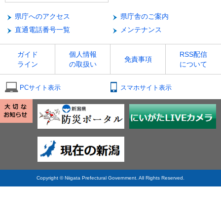
県庁へのアクセス
県庁舎のご案内
直通電話番号一覧
メンテナンス
ガイド
個人情報
RSS配信
免責事項
ライン
の取扱い
について
PCサイト表示
スマホサイト表示
Copyright © Niigata Prefectural Government. All Rights Reserved.