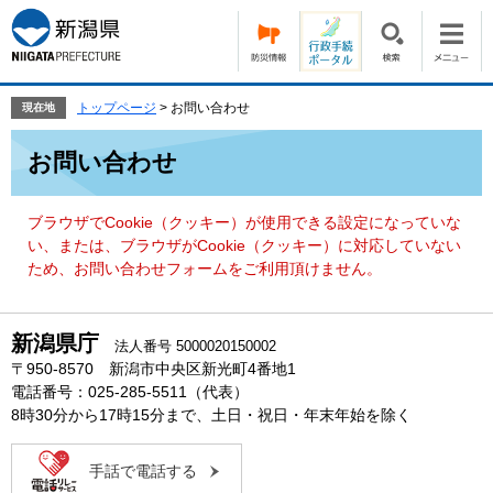
ペ
メ
ー
ニ
ジ
ュ
の
ー
先
を
トップページ
>
お問い合わせ
現在地
頭
飛
本
で
ば
お問い合わせ
文
す。
し
て
本
ブラウザでCookie（クッキー）が使用できる設定になっていな
文
い、または、ブラウザがCookie（クッキー）に対応していない
へ
ため、お問い合わせフォームをご利用頂けません。
新潟県庁
法人番号 5000020150002
〒950-8570 新潟市中央区新光町4番地1
電話番号：025-285-5511（代表）
8時30分から17時15分まで、土日・祝日・年末年始を除く
手話で電話する