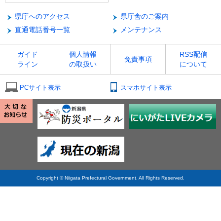
県庁へのアクセス
県庁舎のご案内
直通電話番号一覧
メンテナンス
ガイド
個人情報
RSS配信
免責事項
ライン
の取扱い
について
PCサイト表示
スマホサイト表示
Copyright © Niigata Prefectural Government. All Rights Reserved.