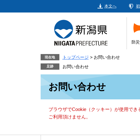
ペ
メ
本文へ
初
ー
ニ
ジ
ュ
の
ー
先
を
頭
飛
防災
で
ば
す。
し
トップページ
>
お問い合わせ
現在地
て
お問い合わせ
本
本
文
お問い合わせ
文
へ
ブラウザでCookie（クッキー）が使用で
ご利用頂けません。