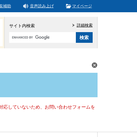
覧補助
音声読み上げ
マイページ
詳細検索
サイト内検索
Google
カ
ス
タ
ム
検
索
）に対応していないため、お問い合わせフォームを