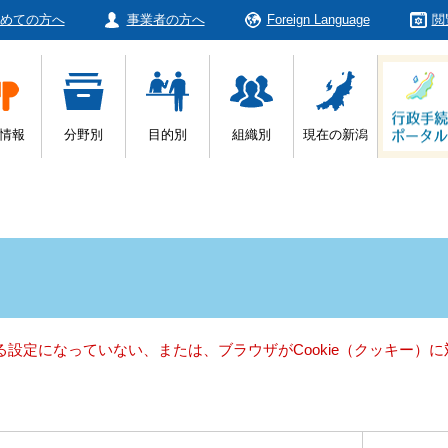
めての方へ
事業者の方へ
Foreign Language
閲
情報
分野別
目的別
組織別
現在の新潟
きる設定になっていない、または、ブラウザがCookie（クッキー