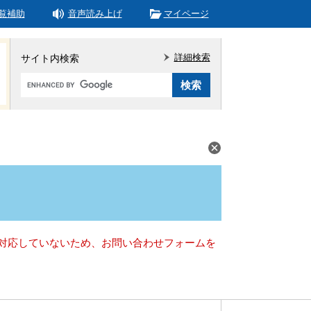
覧補助
音声読み上げ
マイページ
詳細検索
サイト内検索
Google
カ
ス
タ
ム
検
索
）に対応していないため、お問い合わせフォームを