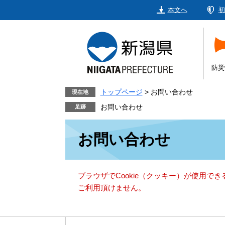
ペ
メ
本文へ
初
ー
ニ
ジ
ュ
の
ー
先
を
頭
飛
防災
で
ば
す。
し
トップページ
>
お問い合わせ
現在地
て
お問い合わせ
本
本
文
お問い合わせ
文
へ
ブラウザでCookie（クッキー）が使用で
ご利用頂けません。