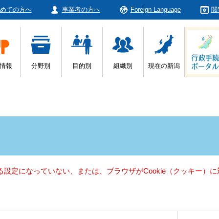
めての方へ
事業者の方へ
Foreign Language
閲
情報
分野別
目的別
組織別
現在の新潟
きる設定になっていない、または、ブラウザがCookie（クッキー