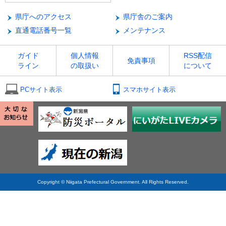
県庁へのアクセス
県庁舎のご案内
直通電話番号一覧
メンテナンス
ガイド
個人情報
RSS配信
免責事項
ライン
の取扱い
について
PCサイト表示
スマホサイト表示
Copyright © Niigata Prefectural Government. All Rights Reserved.