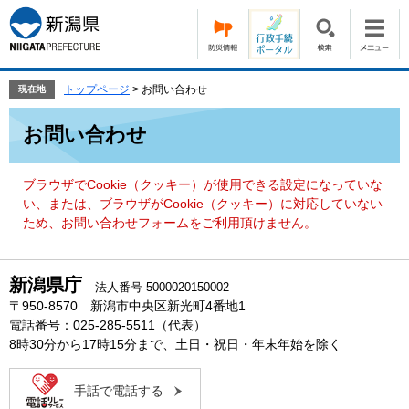
ペ
メ
ー
ニ
ジ
ュ
の
ー
先
を
トップページ
>
お問い合わせ
現在地
頭
飛
本
で
ば
お問い合わせ
文
す。
し
て
本
ブラウザでCookie（クッキー）が使用できる設定になっていな
文
い、または、ブラウザがCookie（クッキー）に対応していない
へ
ため、お問い合わせフォームをご利用頂けません。
新潟県庁
法人番号 5000020150002
〒950-8570 新潟市中央区新光町4番地1
電話番号：025-285-5511（代表）
8時30分から17時15分まで、土日・祝日・年末年始を除く
手話で電話する