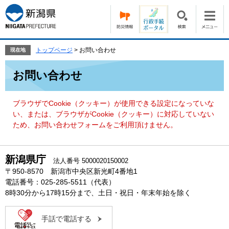
ペ
メ
ー
ニ
ジ
ュ
の
ー
先
を
トップページ
>
お問い合わせ
現在地
頭
飛
本
で
ば
お問い合わせ
文
す。
し
て
本
ブラウザでCookie（クッキー）が使用できる設定になっていな
文
い、または、ブラウザがCookie（クッキー）に対応していない
へ
ため、お問い合わせフォームをご利用頂けません。
新潟県庁
法人番号 5000020150002
〒950-8570 新潟市中央区新光町4番地1
電話番号：025-285-5511（代表）
8時30分から17時15分まで、土日・祝日・年末年始を除く
手話で電話する