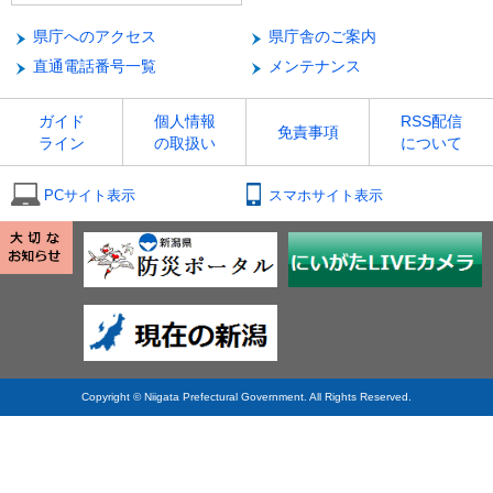
県庁へのアクセス
県庁舎のご案内
直通電話番号一覧
メンテナンス
ガイド
個人情報
RSS配信
免責事項
ライン
の取扱い
について
PCサイト表示
スマホサイト表示
Copyright © Niigata Prefectural Government. All Rights Reserved.