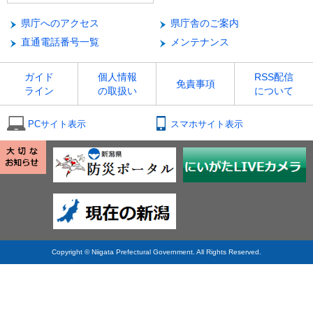
県庁へのアクセス
県庁舎のご案内
直通電話番号一覧
メンテナンス
ガイド
個人情報
RSS配信
免責事項
ライン
の取扱い
について
PCサイト表示
スマホサイト表示
Copyright © Niigata Prefectural Government. All Rights Reserved.