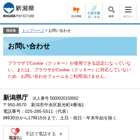
ペ
メ
ー
ニ
ジ
ュ
の
ー
先
を
トップページ
>
お問い合わせ
現在地
頭
飛
本
で
ば
お問い合わせ
文
す。
し
て
本
ブラウザでCookie（クッキー）が使用できる設定になっていな
文
い、または、ブラウザがCookie（クッキー）に対応していない
へ
ため、お問い合わせフォームをご利用頂けません。
新潟県庁
法人番号 5000020150002
〒950-8570 新潟市中央区新光町4番地1
電話番号：025-285-5511（代表）
8時30分から17時15分まで、土日・祝日・年末年始を除く
手話で電話する