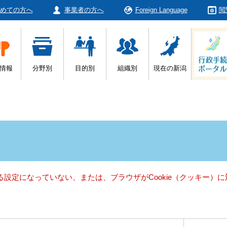
めての方へ
事業者の方へ
Foreign Language
閲
情報
分野別
目的別
組織別
現在の新潟
きる設定になっていない、または、ブラウザがCookie（クッキー