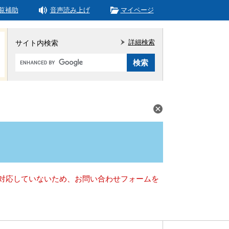
覧補助
音声読み上げ
マイページ
詳細検索
サイト内検索
Google
カ
ス
タ
ム
検
索
）に対応していないため、お問い合わせフォームを