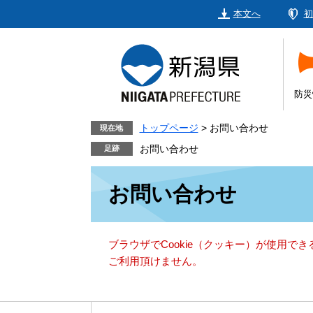
ペ
メ
本文へ
初
ー
ニ
ジ
ュ
の
ー
先
を
頭
飛
防災
で
ば
す。
し
トップページ
>
お問い合わせ
現在地
て
お問い合わせ
本
本
文
お問い合わせ
文
へ
ブラウザでCookie（クッキー）が使用で
ご利用頂けません。