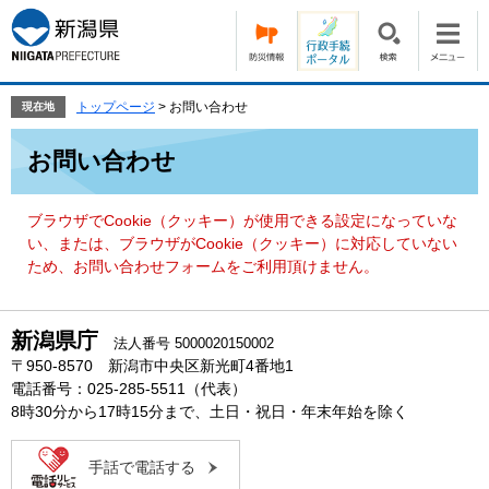
ペ
メ
ー
ニ
ジ
ュ
の
ー
先
を
トップページ
>
お問い合わせ
現在地
頭
飛
本
で
ば
お問い合わせ
文
す。
し
て
本
ブラウザでCookie（クッキー）が使用できる設定になっていな
文
い、または、ブラウザがCookie（クッキー）に対応していない
へ
ため、お問い合わせフォームをご利用頂けません。
新潟県庁
法人番号 5000020150002
〒950-8570 新潟市中央区新光町4番地1
電話番号：025-285-5511（代表）
8時30分から17時15分まで、土日・祝日・年末年始を除く
手話で電話する