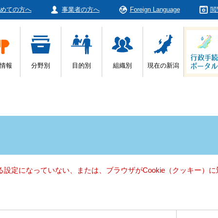
めての方へ
事業者の方へ
Foreign Language
閲
情報
分野別
目的別
組織別
現在の新潟
きる設定になっていない、または、ブラウザがCookie（クッキー