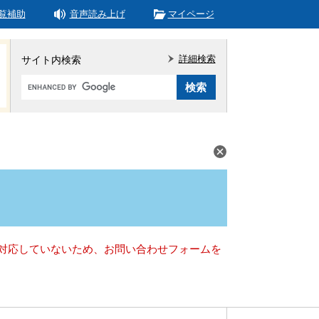
覧補助
音声読み上げ
マイページ
詳細検索
サイト内検索
Google
カ
ス
タ
ム
検
索
）に対応していないため、お問い合わせフォームを