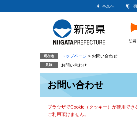
ペ
メ
本文へ
初
ー
ニ
ジ
ュ
の
ー
先
を
頭
飛
防災
で
ば
す。
し
トップページ
>
お問い合わせ
現在地
て
お問い合わせ
本
本
文
お問い合わせ
文
へ
ブラウザでCookie（クッキー）が使用で
ご利用頂けません。