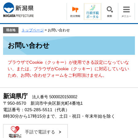
ペ
メ
ー
ニ
ジ
ュ
の
ー
先
を
トップページ
>
お問い合わせ
現在地
頭
飛
本
で
ば
お問い合わせ
文
す。
し
て
本
ブラウザでCookie（クッキー）が使用できる設定になっていな
文
い、または、ブラウザがCookie（クッキー）に対応していない
へ
ため、お問い合わせフォームをご利用頂けません。
新潟県庁
法人番号 5000020150002
〒950-8570 新潟市中央区新光町4番地1
電話番号：025-285-5511（代表）
8時30分から17時15分まで、土日・祝日・年末年始を除く
手話で電話する