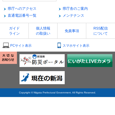
県庁へのアクセス
県庁舎のご案内
直通電話番号一覧
メンテナンス
ガイド
個人情報
RSS配信
免責事項
ライン
の取扱い
について
PCサイト表示
スマホサイト表示
Copyright © Niigata Prefectural Government. All Rights Reserved.