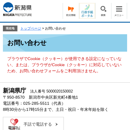
ペ
メ
ー
ニ
ジ
ュ
の
ー
先
を
トップページ
>
お問い合わせ
現在地
頭
飛
本
で
ば
お問い合わせ
文
す。
し
て
本
ブラウザでCookie（クッキー）が使用できる設定になっていな
文
い、または、ブラウザがCookie（クッキー）に対応していない
へ
ため、お問い合わせフォームをご利用頂けません。
新潟県庁
法人番号 5000020150002
〒950-8570 新潟市中央区新光町4番地1
電話番号：025-285-5511（代表）
8時30分から17時15分まで、土日・祝日・年末年始を除く
手話で電話する