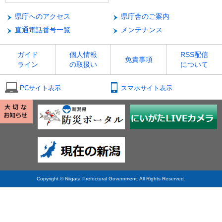
県庁へのアクセス
県庁舎のご案内
直通電話番号一覧
メンテナンス
ガイド
個人情報
RSS配信
免責事項
ライン
の取扱い
について
PCサイト表示
スマホサイト表示
Copyright © Niigata Prefectural Government. All Rights Reserved.