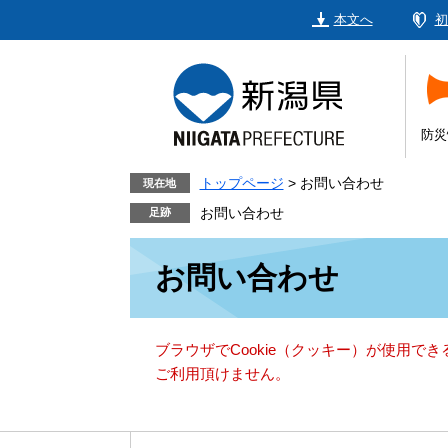
ペ
メ
本文へ
初
ー
ニ
ジ
ュ
の
ー
先
を
頭
飛
防災
で
ば
す。
し
トップページ
>
お問い合わせ
現在地
て
お問い合わせ
本
本
文
お問い合わせ
文
へ
ブラウザでCookie（クッキー）が使用で
ご利用頂けません。