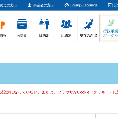
めての方へ
事業者の方へ
Foreign Language
閲
情報
分野別
目的別
組織別
現在の新潟
きる設定になっていない、または、ブラウザがCookie（クッキー