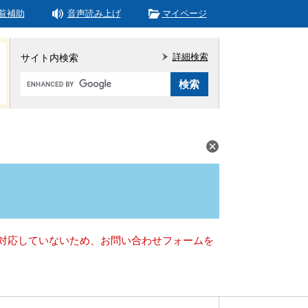
覧補助
音声読み上げ
マイページ
詳細検索
サイト内検索
Google
カ
ス
タ
ム
検
索
）に対応していないため、お問い合わせフォームを