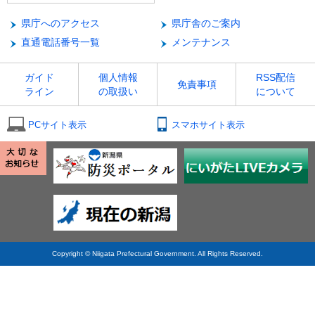
県庁へのアクセス
県庁舎のご案内
直通電話番号一覧
メンテナンス
ガイド
個人情報
RSS配信
免責事項
ライン
の取扱い
について
PCサイト表示
スマホサイト表示
Copyright © Niigata Prefectural Government. All Rights Reserved.