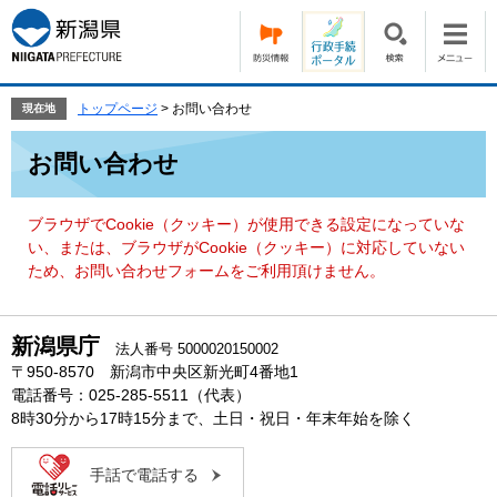
ペ
メ
ー
ニ
ジ
ュ
の
ー
先
を
トップページ
>
お問い合わせ
現在地
頭
飛
本
で
ば
お問い合わせ
文
す。
し
て
本
ブラウザでCookie（クッキー）が使用できる設定になっていな
文
い、または、ブラウザがCookie（クッキー）に対応していない
へ
ため、お問い合わせフォームをご利用頂けません。
新潟県庁
法人番号 5000020150002
〒950-8570 新潟市中央区新光町4番地1
電話番号：025-285-5511（代表）
8時30分から17時15分まで、土日・祝日・年末年始を除く
手話で電話する