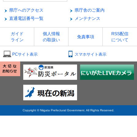
県庁へのアクセス
県庁舎のご案内
直通電話番号一覧
メンテナンス
ガイド
個人情報
RSS配信
免責事項
ライン
の取扱い
について
PCサイト表示
スマホサイト表示
Copyright © Niigata Prefectural Government. All Rights Reserved.