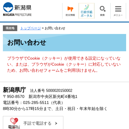
ペ
メ
ー
ニ
ジ
ュ
の
ー
先
を
トップページ
>
お問い合わせ
現在地
頭
飛
本
で
ば
お問い合わせ
文
す。
し
て
本
ブラウザでCookie（クッキー）が使用できる設定になっていな
文
い、または、ブラウザがCookie（クッキー）に対応していない
へ
ため、お問い合わせフォームをご利用頂けません。
新潟県庁
法人番号 5000020150002
〒950-8570 新潟市中央区新光町4番地1
電話番号：025-285-5511（代表）
8時30分から17時15分まで、土日・祝日・年末年始を除く
手話で電話する