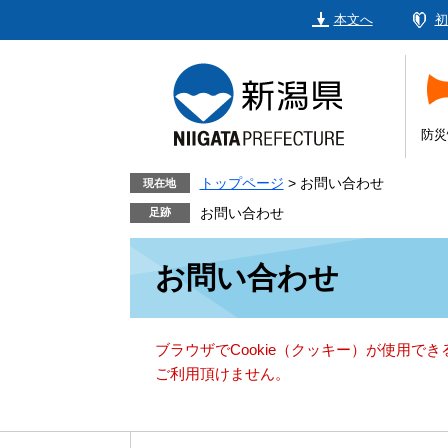
ペ
メ
本文へ
初
ー
ニ
ジ
ュ
の
ー
先
を
頭
飛
防災
で
ば
す。
し
トップページ
>
お問い合わせ
現在地
て
お問い合わせ
本
本
文
お問い合わせ
文
へ
ブラウザでCookie（クッキー）が使用で
ご利用頂けません。