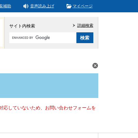
覧補助
音声読み上げ
マイページ
詳細検索
サイト内検索
Google
カ
ス
タ
ム
検
索
）に対応していないため、お問い合わせフォームを