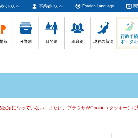
めての方へ
事業者の方へ
Foreign Language
閲
情報
分野別
目的別
組織別
現在の新潟
きる設定になっていない、または、ブラウザがCookie（クッキー