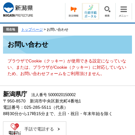
ペ
メ
ー
ニ
ジ
ュ
の
ー
先
を
トップページ
>
お問い合わせ
現在地
頭
飛
本
で
ば
お問い合わせ
文
す。
し
て
本
ブラウザでCookie（クッキー）が使用できる設定になっていな
文
い、または、ブラウザがCookie（クッキー）に対応していない
へ
ため、お問い合わせフォームをご利用頂けません。
新潟県庁
法人番号 5000020150002
〒950-8570 新潟市中央区新光町4番地1
電話番号：025-285-5511（代表）
8時30分から17時15分まで、土日・祝日・年末年始を除く
手話で電話する