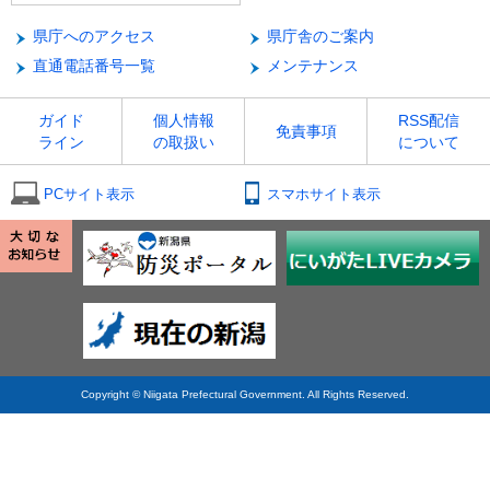
県庁へのアクセス
県庁舎のご案内
直通電話番号一覧
メンテナンス
ガイド
個人情報
RSS配信
免責事項
ライン
の取扱い
について
PCサイト表示
スマホサイト表示
Copyright © Niigata Prefectural Government. All Rights Reserved.