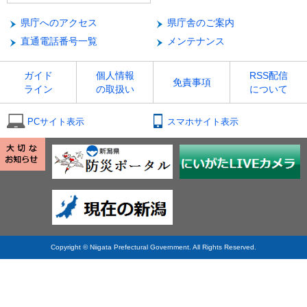
県庁へのアクセス
県庁舎のご案内
直通電話番号一覧
メンテナンス
ガイド
個人情報
RSS配信
免責事項
ライン
の取扱い
について
PCサイト表示
スマホサイト表示
Copyright © Niigata Prefectural Government. All Rights Reserved.