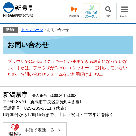
ペ
メ
ー
ニ
ジ
ュ
の
ー
先
を
トップページ
>
お問い合わせ
現在地
頭
飛
本
で
ば
お問い合わせ
文
す。
し
て
本
ブラウザでCookie（クッキー）が使用できる設定になっていな
文
い、または、ブラウザがCookie（クッキー）に対応していない
へ
ため、お問い合わせフォームをご利用頂けません。
新潟県庁
法人番号 5000020150002
〒950-8570 新潟市中央区新光町4番地1
電話番号：025-285-5511（代表）
8時30分から17時15分まで、土日・祝日・年末年始を除く
手話で電話する