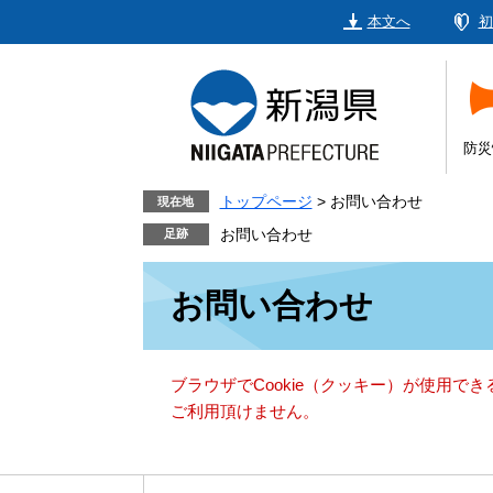
ペ
メ
本文へ
初
ー
ニ
ジ
ュ
の
ー
先
を
頭
飛
防災
で
ば
す。
し
トップページ
>
お問い合わせ
現在地
て
お問い合わせ
本
本
文
お問い合わせ
文
へ
ブラウザでCookie（クッキー）が使用で
ご利用頂けません。