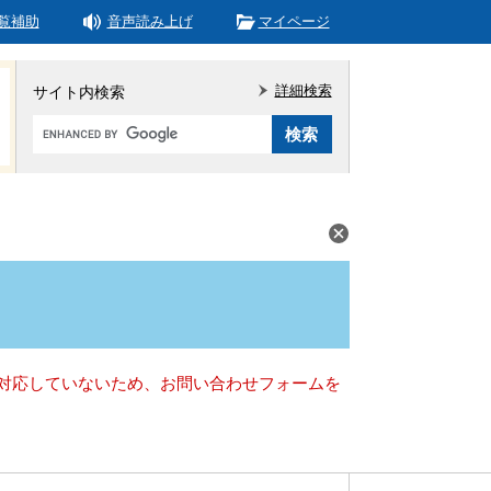
覧補助
音声読み上げ
マイページ
詳細検索
サイト内検索
Google
カ
ス
タ
ム
検
索
）に対応していないため、お問い合わせフォームを