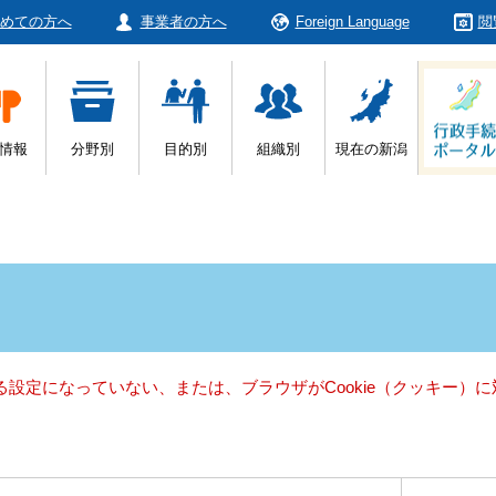
めての方へ
事業者の方へ
Foreign Language
閲
情報
分野別
目的別
組織別
現在の新潟
きる設定になっていない、または、ブラウザがCookie（クッキー