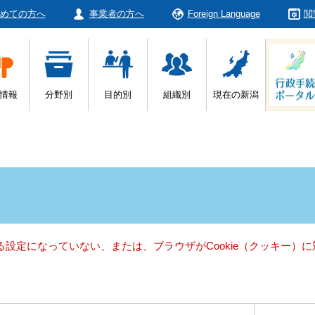
めての方へ
事業者の方へ
Foreign Language
閲
情報
分野別
目的別
組織別
現在の新潟
きる設定になっていない、または、ブラウザがCookie（クッキー