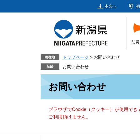
ペ
メ
本文へ
初
ー
ニ
ジ
ュ
の
ー
先
を
頭
飛
防災
で
ば
す。
し
トップページ
>
お問い合わせ
現在地
て
お問い合わせ
本
本
文
お問い合わせ
文
へ
ブラウザでCookie（クッキー）が使用で
ご利用頂けません。