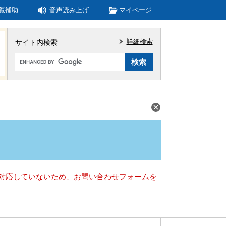
覧補助
音声読み上げ
マイページ
詳細検索
サイト内検索
Google
カ
ス
タ
ム
検
索
）に対応していないため、お問い合わせフォームを