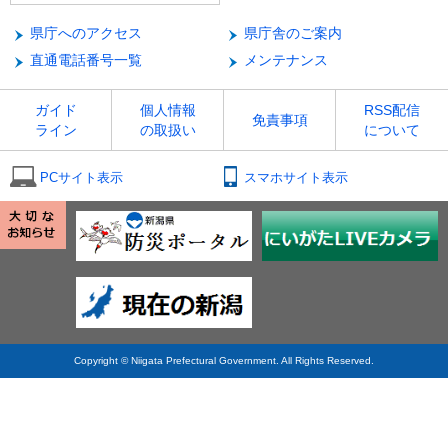
県庁へのアクセス
県庁舎のご案内
直通電話番号一覧
メンテナンス
ガイド
個人情報
RSS配信
免責事項
ライン
の取扱い
について
PCサイト表示
スマホサイト表示
Copyright © Niigata Prefectural Government. All Rights Reserved.