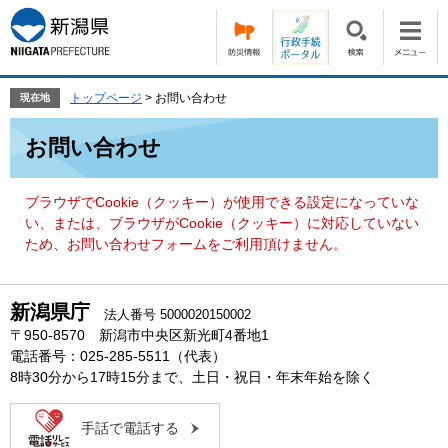
ペ
メ
ー
ニ
ジ
ュ
の
ー
先
を
トップページ
>
お問い合わせ
現在地
頭
飛
本
で
ば
お問い合わせ
文
す。
し
て
本
ブラウザでCookie（クッキー）が使用できる設定になっていな
文
い、または、ブラウザがCookie（クッキー）に対応していない
へ
ため、お問い合わせフォームをご利用頂けません。
新潟県庁
法人番号 5000020150002
〒950-8570 新潟市中央区新光町4番地1
電話番号：025-285-5511（代表）
8時30分から17時15分まで、土日・祝日・年末年始を除く
手話で電話する