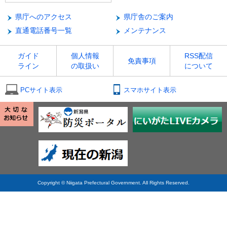
県庁へのアクセス
県庁舎のご案内
直通電話番号一覧
メンテナンス
ガイド
個人情報
RSS配信
免責事項
ライン
の取扱い
について
PCサイト表示
スマホサイト表示
Copyright © Niigata Prefectural Government. All Rights Reserved.