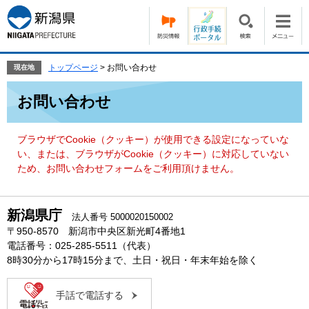
ペ
メ
ー
ニ
ジ
ュ
の
ー
先
を
トップページ
>
お問い合わせ
現在地
頭
飛
本
で
ば
お問い合わせ
文
す。
し
て
本
ブラウザでCookie（クッキー）が使用できる設定になっていな
文
い、または、ブラウザがCookie（クッキー）に対応していない
へ
ため、お問い合わせフォームをご利用頂けません。
新潟県庁
法人番号 5000020150002
〒950-8570 新潟市中央区新光町4番地1
電話番号：025-285-5511（代表）
8時30分から17時15分まで、土日・祝日・年末年始を除く
手話で電話する