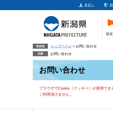
ペ
メ
本文へ
初
ー
ニ
ジ
ュ
の
ー
先
を
頭
飛
防災
で
ば
す。
し
トップページ
>
お問い合わせ
現在地
て
お問い合わせ
本
本
文
お問い合わせ
文
へ
ブラウザでCookie（クッキー）が使用で
ご利用頂けません。