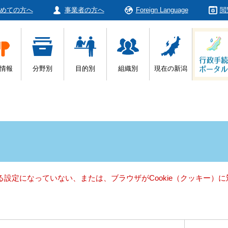
めての方へ
事業者の方へ
Foreign Language
閲
情報
分野別
目的別
組織別
現在の新潟
きる設定になっていない、または、ブラウザがCookie（クッキー