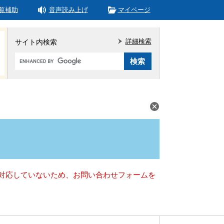
覧補助
音声読み上げ
マイページ
詳細検索
サイト内検索
Google
カ
ス
タ
ム
検
索
）に対応していないため、お問い合わせフォームを