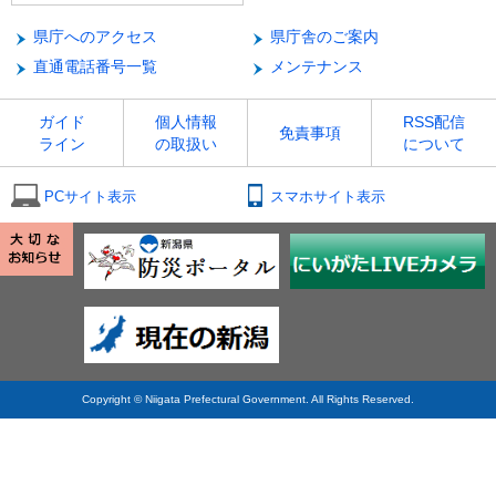
県庁へのアクセス
県庁舎のご案内
直通電話番号一覧
メンテナンス
ガイド
個人情報
RSS配信
免責事項
ライン
の取扱い
について
PCサイト表示
スマホサイト表示
Copyright © Niigata Prefectural Government. All Rights Reserved.