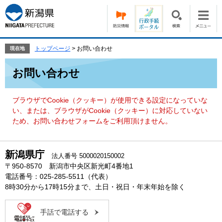
ペ
メ
ー
ニ
ジ
ュ
の
ー
先
を
トップページ
>
お問い合わせ
現在地
頭
飛
本
で
ば
お問い合わせ
文
す。
し
て
本
ブラウザでCookie（クッキー）が使用できる設定になっていな
文
い、または、ブラウザがCookie（クッキー）に対応していない
へ
ため、お問い合わせフォームをご利用頂けません。
新潟県庁
法人番号 5000020150002
〒950-8570 新潟市中央区新光町4番地1
電話番号：025-285-5511（代表）
8時30分から17時15分まで、土日・祝日・年末年始を除く
手話で電話する