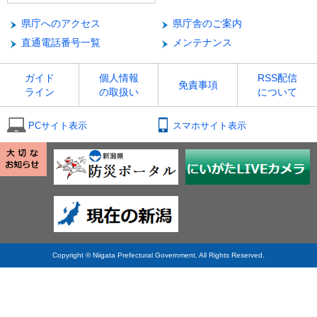
県庁へのアクセス
県庁舎のご案内
直通電話番号一覧
メンテナンス
ガイド
個人情報
RSS配信
免責事項
ライン
の取扱い
について
PCサイト表示
スマホサイト表示
Copyright © Niigata Prefectural Government. All Rights Reserved.