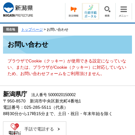
ペ
メ
ー
ニ
ジ
ュ
の
ー
先
を
トップページ
>
お問い合わせ
現在地
頭
飛
本
で
ば
お問い合わせ
文
す。
し
て
本
ブラウザでCookie（クッキー）が使用できる設定になっていな
文
い、または、ブラウザがCookie（クッキー）に対応していない
へ
ため、お問い合わせフォームをご利用頂けません。
新潟県庁
法人番号 5000020150002
〒950-8570 新潟市中央区新光町4番地1
電話番号：025-285-5511（代表）
8時30分から17時15分まで、土日・祝日・年末年始を除く
手話で電話する