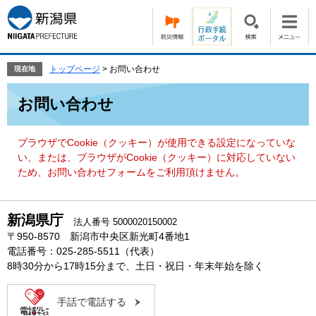
ペ
メ
ー
ニ
ジ
ュ
の
ー
先
を
トップページ
>
お問い合わせ
現在地
頭
飛
本
で
ば
お問い合わせ
文
す。
し
て
本
ブラウザでCookie（クッキー）が使用できる設定になっていな
文
い、または、ブラウザがCookie（クッキー）に対応していない
へ
ため、お問い合わせフォームをご利用頂けません。
新潟県庁
法人番号 5000020150002
〒950-8570 新潟市中央区新光町4番地1
電話番号：025-285-5511（代表）
8時30分から17時15分まで、土日・祝日・年末年始を除く
手話で電話する