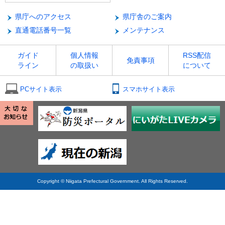
県庁へのアクセス
県庁舎のご案内
直通電話番号一覧
メンテナンス
ガイド
個人情報
RSS配信
免責事項
ライン
の取扱い
について
PCサイト表示
スマホサイト表示
Copyright © Niigata Prefectural Government. All Rights Reserved.