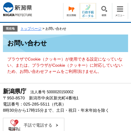
ペ
メ
ー
ニ
ジ
ュ
の
ー
先
を
トップページ
>
お問い合わせ
現在地
頭
飛
本
で
ば
お問い合わせ
文
す。
し
て
本
ブラウザでCookie（クッキー）が使用できる設定になっていな
文
い、または、ブラウザがCookie（クッキー）に対応していない
へ
ため、お問い合わせフォームをご利用頂けません。
新潟県庁
法人番号 5000020150002
〒950-8570 新潟市中央区新光町4番地1
電話番号：025-285-5511（代表）
8時30分から17時15分まで、土日・祝日・年末年始を除く
手話で電話する