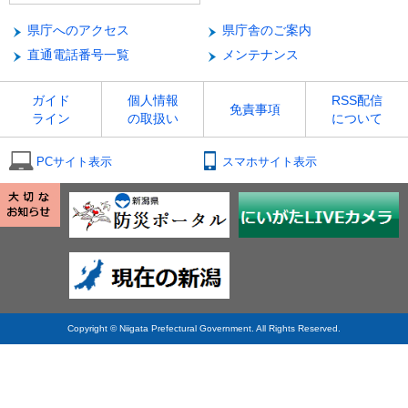
県庁へのアクセス
県庁舎のご案内
直通電話番号一覧
メンテナンス
ガイド
個人情報
RSS配信
免責事項
ライン
の取扱い
について
PCサイト表示
スマホサイト表示
Copyright © Niigata Prefectural Government. All Rights Reserved.