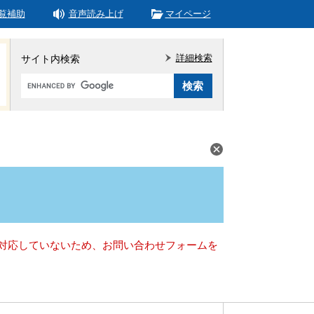
覧補助
音声読み上げ
マイページ
詳細検索
サイト内検索
Google
カ
ス
タ
ム
検
索
）に対応していないため、お問い合わせフォームを