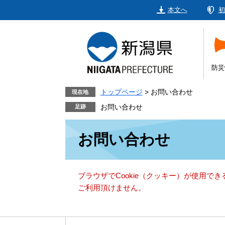
ペ
メ
本文へ
初
ー
ニ
ジ
ュ
の
ー
先
を
頭
飛
防災
で
ば
す。
し
トップページ
>
お問い合わせ
現在地
て
お問い合わせ
本
本
文
お問い合わせ
文
へ
ブラウザでCookie（クッキー）が使用で
ご利用頂けません。