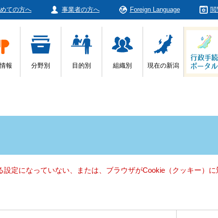
めての方へ
事業者の方へ
Foreign Language
閲
情報
分野別
目的別
組織別
現在の新潟
きる設定になっていない、または、ブラウザがCookie（クッキー