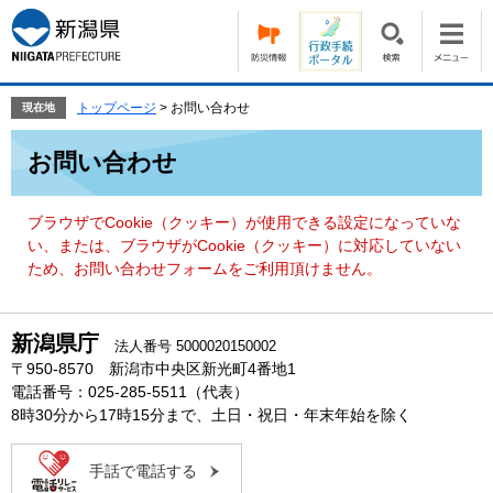
ペ
メ
ー
ニ
ジ
ュ
の
ー
先
を
トップページ
>
お問い合わせ
現在地
頭
飛
本
で
ば
お問い合わせ
文
す。
し
て
本
ブラウザでCookie（クッキー）が使用できる設定になっていな
文
い、または、ブラウザがCookie（クッキー）に対応していない
へ
ため、お問い合わせフォームをご利用頂けません。
新潟県庁
法人番号 5000020150002
〒950-8570 新潟市中央区新光町4番地1
電話番号：025-285-5511（代表）
8時30分から17時15分まで、土日・祝日・年末年始を除く
手話で電話する