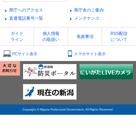
県庁へのアクセス
県庁舎のご案内
直通電話番号一覧
メンテナンス
ガイド
個人情報
RSS配信
免責事項
ライン
の取扱い
について
PCサイト表示
スマホサイト表示
Copyright © Niigata Prefectural Government. All Rights Reserved.