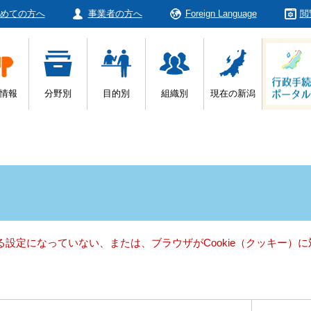
めての方へ
事業者の方へ
Foreign Language
閲
情報
分野別
目的別
組織別
現在の新潟
きる設定になっていない、または、ブラウザがCookie（クッキー