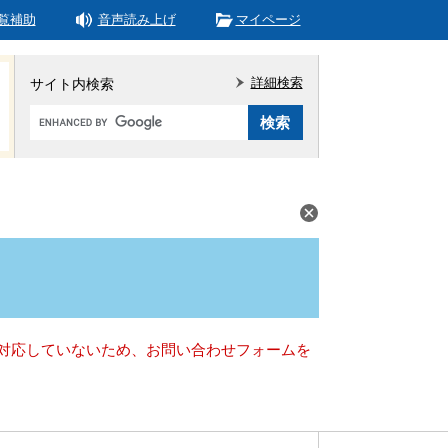
覧補助
音声読み上げ
マイページ
詳細検索
サイト内検索
Google
カ
ス
タ
ム
検
索
）に対応していないため、お問い合わせフォームを