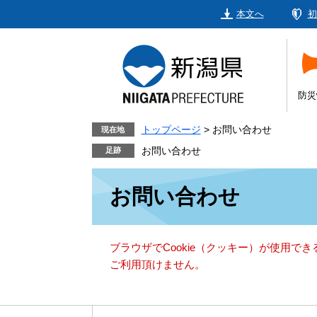
ペ
メ
本文へ
初
ー
ニ
ジ
ュ
の
ー
先
を
頭
飛
防災
で
ば
す。
し
トップページ
>
お問い合わせ
現在地
て
お問い合わせ
本
本
文
お問い合わせ
文
へ
ブラウザでCookie（クッキー）が使用で
ご利用頂けません。