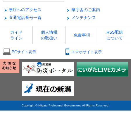
県庁へのアクセス
県庁舎のご案内
直通電話番号一覧
メンテナンス
ガイド
個人情報
RSS配信
免責事項
ライン
の取扱い
について
PCサイト表示
スマホサイト表示
Copyright © Niigata Prefectural Government. All Rights Reserved.