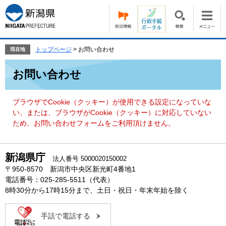
ペ
メ
ー
ニ
ジ
ュ
の
ー
先
を
トップページ
>
お問い合わせ
現在地
頭
飛
本
で
ば
お問い合わせ
文
す。
し
て
本
ブラウザでCookie（クッキー）が使用できる設定になっていな
文
い、または、ブラウザがCookie（クッキー）に対応していない
へ
ため、お問い合わせフォームをご利用頂けません。
新潟県庁
法人番号 5000020150002
〒950-8570 新潟市中央区新光町4番地1
電話番号：025-285-5511（代表）
8時30分から17時15分まで、土日・祝日・年末年始を除く
手話で電話する