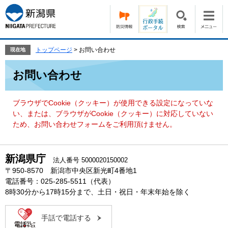
ペ
メ
ー
ニ
ジ
ュ
の
ー
先
を
トップページ
>
お問い合わせ
現在地
頭
飛
本
で
ば
お問い合わせ
文
す。
し
て
本
ブラウザでCookie（クッキー）が使用できる設定になっていな
文
い、または、ブラウザがCookie（クッキー）に対応していない
へ
ため、お問い合わせフォームをご利用頂けません。
新潟県庁
法人番号 5000020150002
〒950-8570 新潟市中央区新光町4番地1
電話番号：025-285-5511（代表）
8時30分から17時15分まで、土日・祝日・年末年始を除く
手話で電話する