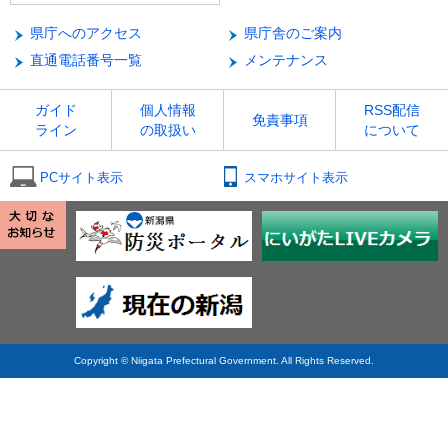
県庁へのアクセス
県庁舎のご案内
直通電話番号一覧
メンテナンス
ガイド
個人情報
RSS配信
免責事項
ライン
の取扱い
について
PCサイト表示
スマホサイト表示
Copyright © Niigata Prefectural Government. All Rights Reserved.