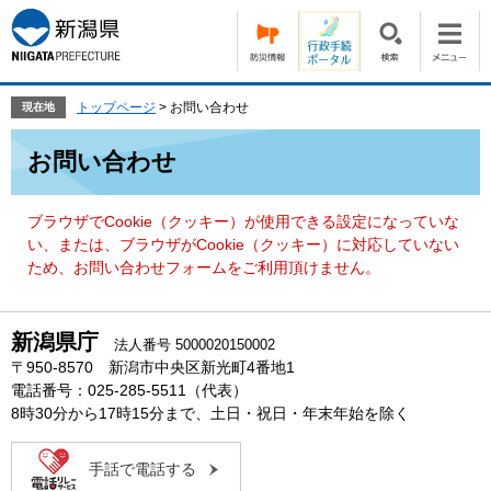
ペ
メ
ー
ニ
ジ
ュ
の
ー
先
を
トップページ
>
お問い合わせ
現在地
頭
飛
本
で
ば
お問い合わせ
文
す。
し
て
本
ブラウザでCookie（クッキー）が使用できる設定になっていな
文
い、または、ブラウザがCookie（クッキー）に対応していない
へ
ため、お問い合わせフォームをご利用頂けません。
新潟県庁
法人番号 5000020150002
〒950-8570 新潟市中央区新光町4番地1
電話番号：025-285-5511（代表）
8時30分から17時15分まで、土日・祝日・年末年始を除く
手話で電話する