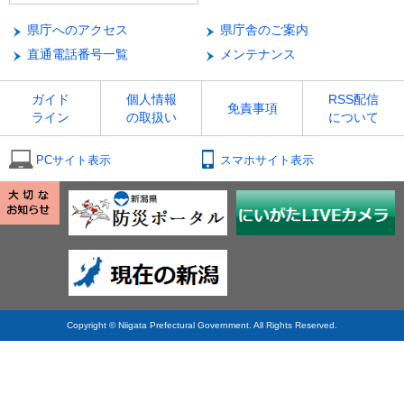
県庁へのアクセス
県庁舎のご案内
直通電話番号一覧
メンテナンス
ガイド
個人情報
RSS配信
免責事項
ライン
の取扱い
について
PCサイト表示
スマホサイト表示
Copyright © Niigata Prefectural Government. All Rights Reserved.